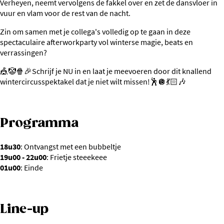
Verheyen, neemt vervolgens de fakkel over en zet de dansvloer in
vuur en vlam voor de rest van de nacht.
Zin om samen met je collega's volledig op te gaan in deze
spectaculaire afterworkparty vol winterse magie, beats en
verrassingen?
🎪🤡🍿🎉Schrijf je NU in en laat je meevoeren door dit knallend
wintercircusspektakel dat je niet wilt missen!🕺🪩💃🏻🎶
Programma
18u30
: Ontvangst met een bubbeltje
19u00 - 22u00
: Frietje steeekeee
01u00
: Einde
Line-up