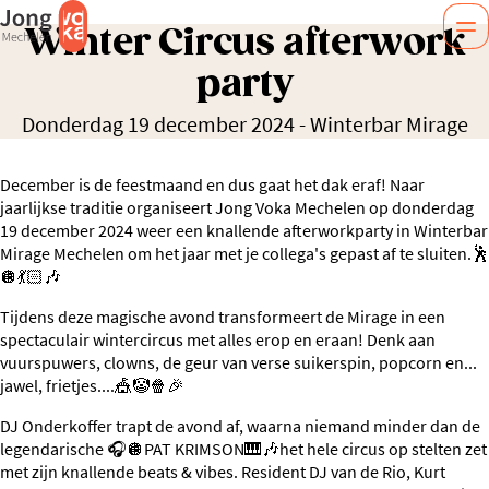
Winter Circus afterwork
party
Donderdag 19 december 2024
-
Winterbar Mirage
December is de feestmaand en dus gaat het dak eraf! Naar
jaarlijkse traditie organiseert Jong Voka Mechelen op donderdag
19 december 2024 weer een knallende afterworkparty in Winterbar
Mirage Mechelen om het jaar met je collega's gepast af te sluiten.🕺
🪩💃🏻🎶
Tijdens deze magische avond transformeert de Mirage in een
spectaculair wintercircus met alles erop en eraan! Denk aan
vuurspuwers, clowns, de geur van verse suikerspin, popcorn en...
jawel, frietjes....🎪🤡🍿🎉
DJ Onderkoffer trapt de avond af, waarna niemand minder dan de
legendarische 🎧🪩PAT KRIMSON🎹🎶het hele circus op stelten zet
met zijn knallende beats & vibes. Resident DJ van de Rio, Kurt