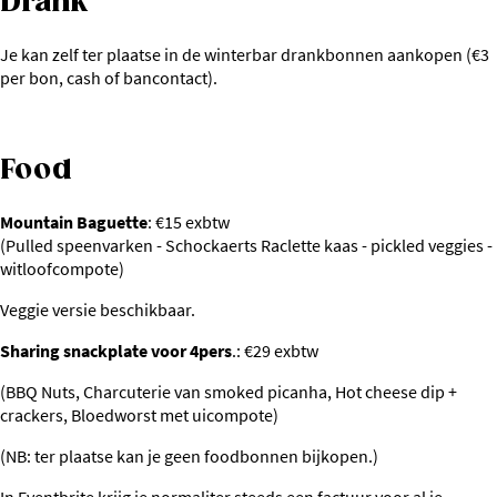
Drank
Je kan zelf ter plaatse in de winterbar drankbonnen aankopen (€3
per bon, cash of bancontact).
Food
Mountain Baguette
: €15 exbtw
(Pulled speenvarken - Schockaerts Raclette kaas - pickled veggies -
witloofcompote)
Veggie versie beschikbaar.
Sharing snackplate voor 4pers
.: €29 exbtw
(BBQ Nuts, Charcuterie van smoked picanha, Hot cheese dip +
crackers, Bloedworst met uicompote)
(NB: ter plaatse kan je geen foodbonnen bijkopen.)