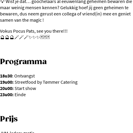
💡 Wist je dat… goochelaars al eeuwenlang geheimen bewaren die
maar weinig mensen kennen? Gelukkig hoef jij geen geheimen te
bewaren, dus neem gerust een collega of vriend(in) mee en geniet
samen van the magic !
Vokus Pocus Pats, see you there!!!
🔮🔮🔮🪄🪄🪄✨✨✨🃏🃏🃏
Programma
18u30
: Ontvangst
19u00:
Streetfood by Tømmer Catering
20u00:
Start show
23u00:
Einde
Prijs
JVM-leden: gratis