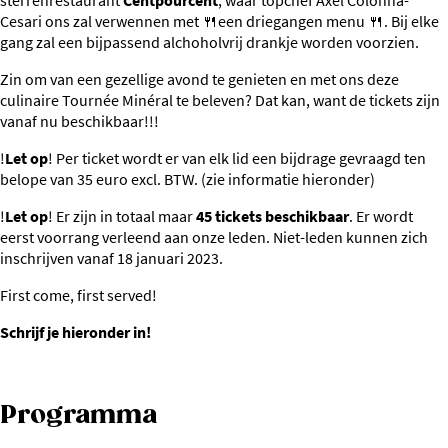
sterrenrestaurant
Centpourcent
, waar topchef Axel Colonna-
Cesari ons zal verwennen met 🍴een driegangen menu 🍴. Bij elke
gang zal een bijpassend alchoholvrij drankje worden voorzien.
Zin om van een gezellige avond te genieten en met ons deze
culinaire Tournée Minéral te beleven? Dat kan, want de tickets zijn
vanaf nu beschikbaar!!!
!
Let op
! Per ticket wordt er van elk lid een bijdrage gevraagd ten
belope van 35 euro excl. BTW. (zie informatie hieronder)
!
Let op
! Er zijn in totaal maar
45 tickets beschikbaar
. Er wordt
eerst voorrang verleend aan onze leden. Niet-leden kunnen zich
inschrijven vanaf 18 januari 2023.
First come, first served!
Schrijf je hieronder in!
Programma