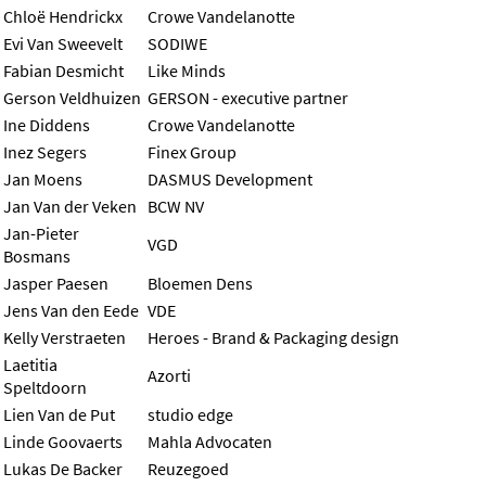
Chloë Hendrickx
Crowe Vandelanotte
Evi Van Sweevelt
SODIWE
Fabian Desmicht
Like Minds
Gerson Veldhuizen
GERSON - executive partner
Ine Diddens
Crowe Vandelanotte
Inez Segers
Finex Group
Jan Moens
DASMUS Development
Jan Van der Veken
BCW NV
Jan-Pieter
VGD
Bosmans
Jasper Paesen
Bloemen Dens
Jens Van den Eede
VDE
Kelly Verstraeten
Heroes - Brand & Packaging design
Laetitia
Azorti
Speltdoorn
Lien Van de Put
studio edge
Linde Goovaerts
Mahla Advocaten
Lukas De Backer
Reuzegoed