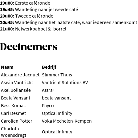
19u00:
Eerste caféronde
19u45:
Wandeling naar je tweede café
20u00:
Tweede caféronde
20u45:
Wandeling naar het laatste café, waar iedereen samenkomt
21u00:
Netwerkbabbel & -borrel
Deelnemers
Naam
Bedrijf
Alexandre Jacquet
Slimmer Thuis
Aswin Vantricht
Vantricht Solutions BV
Axel Bollansée
Astra+
Beata Vansant
beata vansant
Bess Komac
Payco
Carl Desmet
Optical Infinity
Carolien Potter
Voka Mechelen-Kempen
Charlotte
Optical Infinity
Woensdregt