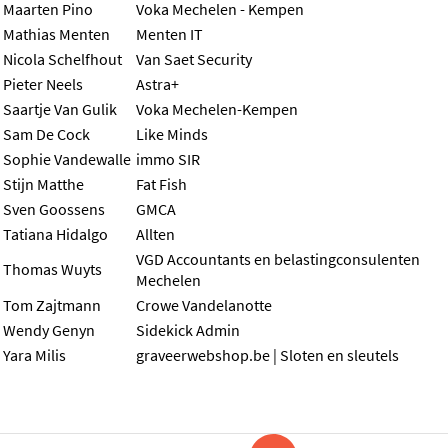
Maarten Pino
Voka Mechelen - Kempen
Mathias Menten
Menten IT
Nicola Schelfhout
Van Saet Security
Pieter Neels
Astra+
Saartje Van Gulik
Voka Mechelen-Kempen
Sam De Cock
Like Minds
Sophie Vandewalle
immo SIR
Stijn Matthe
Fat Fish
Sven Goossens
GMCA
Tatiana Hidalgo
Allten
VGD Accountants en belastingconsulenten
Thomas Wuyts
Mechelen
Tom Zajtmann
Crowe Vandelanotte
Wendy Genyn
Sidekick Admin
Yara Milis
graveerwebshop.be | Sloten en sleutels