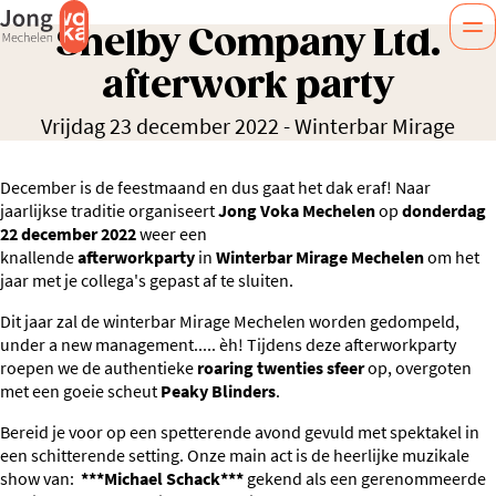
Shelby Company Ltd.
afterwork party
Vrijdag 23 december 2022
-
Winterbar Mirage
December is de feestmaand en dus gaat het dak eraf! Naar
jaarlijkse traditie organiseert
Jong Voka Mechelen
op
donderdag
22 december 2022
weer een
knallende
afterworkparty
in
Winterbar Mirage Mechelen
om het
jaar met je collega's gepast af te sluiten.
Dit jaar zal de winterbar Mirage Mechelen worden gedompeld,
under a new management..... èh! Tijdens deze afterworkparty
roepen we de authentieke
roaring twenties sfeer
op, overgoten
met een goeie scheut
Peaky Blinders
.
Bereid je voor op een spetterende avond gevuld met spektakel in
een schitterende setting. Onze main act is de heerlijke muzikale
show van:
***Michael Schack***
gekend als een gerenommeerde