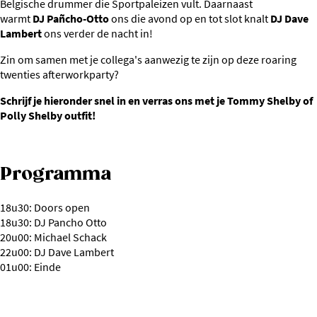
Belgische drummer die Sportpaleizen vult. Daarnaast
warmt
DJ
Pañcho-Otto
ons die avond op en tot slot knalt
DJ Dave
Lambert
ons verder de nacht in!
Zin om samen met je collega's aanwezig te zijn op deze roaring
twenties afterworkparty?
Schrijf je hieronder snel in en verras ons met je Tommy Shelby of
Polly Shelby outfit!
Programma
18u30: Doors open
1 8u30: DJ Pancho Otto
20u00: Michael Schack
22u00: DJ Dave Lambert
01u00: Einde