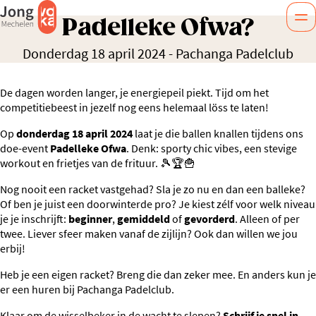
Padelleke Ofwa?
Donderdag 18 april 2024
-
Pachanga Padelclub
De dagen worden langer, je energiepeil piekt. Tijd om het
competitiebeest in jezelf nog eens helemaal löss te laten!
Op
donderdag 18 april 2024
laat je die ballen knallen tijdens ons
doe-event
Padelleke Ofwa
. Denk: sporty chic vibes, een stevige
workout en frietjes van de frituur. 🎾🏆🍟
Nog nooit een racket vastgehad? Sla je zo nu en dan een balleke?
Of ben je juist een doorwinterde pro? Je kiest zélf voor welk niveau
je je inschrijft:
beginner
,
gemiddeld
of
gevorderd
. Alleen of per
twee. Liever sfeer maken vanaf de zijlijn? Ook dan willen we jou
erbij!
Heb je een eigen racket? Breng die dan zeker mee. En anders kun je
er een huren bij Pachanga Padelclub.
Klaar om de wisselbeker in de wacht te slepen?
Schrijf je snel in