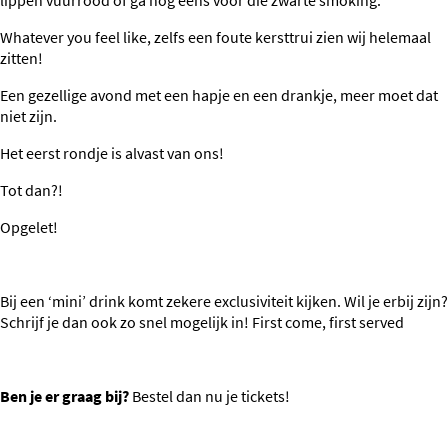
lippen vuurrood of ga nog eens voor die zwarte smoking.
Whatever you feel like, zelfs een foute kersttrui zien wij helemaal
zitten!
Een gezellige avond met een hapje en een drankje, meer moet dat
niet zijn.
Het eerst rondje is alvast van ons!
Tot dan?!
Opgelet!
Bij een ‘mini’ drink komt zekere exclusiviteit kijken. Wil je erbij zijn?
Schrijf je dan ook zo snel mogelijk in! First come, first served
Ben je er graag bij?
Bestel dan nu je tickets!