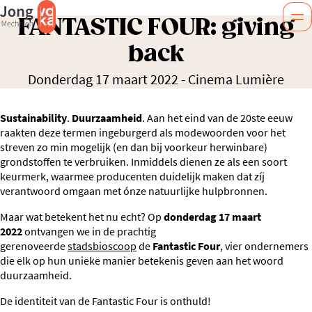
FANTASTIC FOUR: giving
back
Donderdag 17 maart 2022
-
Cinema Lumière
Sustainability
.
Duurzaamheid
. Aan het eind van de 20ste eeuw
raakten deze termen ingeburgerd als modewoorden voor het
streven zo min mogelijk (en dan bij voorkeur herwinbare)
grondstoffen te verbruiken. Inmiddels dienen ze als een soort
keurmerk, waarmee producenten duidelijk maken dat zíj
verantwoord omgaan met ónze natuurlijke hulpbronnen.
Maar wat betekent het nu echt? Op
donderdag 17 maart
2022
ontvangen we in de prachtig
gerenoveerde
stadsbioscoop
de
Fantastic Four
, vier ondernemers
die elk op hun unieke manier betekenis geven aan het woord
duurzaamheid.
De identiteit van de Fantastic Four is onthuld!