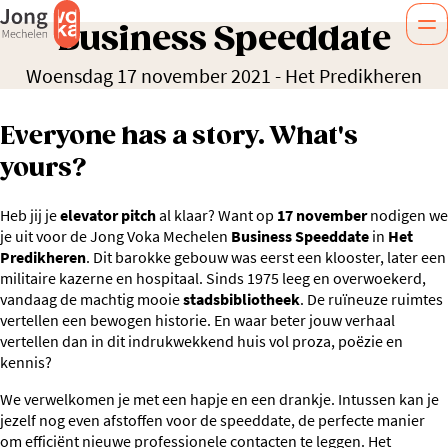
Business Speeddate
Woensdag 17 november 2021
-
Het Predikheren
Everyone has a story. What's
yours?
Heb jij je
elevator pitch
al klaar? Want op
17 november
nodigen we
je uit voor de Jong Voka Mechelen
Business Speeddate
in
Het
Predikheren
. Dit barokke gebouw was eerst een klooster, later een
militaire kazerne en hospitaal. Sinds 1975 leeg en overwoekerd,
vandaag de machtig mooie
stadsbibliotheek
. De ruïneuze ruimtes
vertellen een bewogen historie. En waar beter jouw verhaal
vertellen dan in dit indrukwekkend huis vol proza, poëzie en
kennis?
We verwelkomen je met een hapje en een drankje. Intussen kan je
jezelf nog even afstoffen voor de speeddate, de perfecte manier
om efficiënt nieuwe professionele contacten te leggen. Het