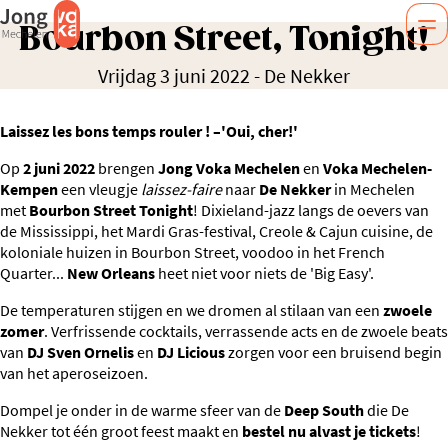
Bourbon Street, Tonight!
Vrijdag 3 juni 2022
-
De Nekker
Laissez les bons temps rouler ! –'Oui, cher!'
Op
2 juni 2022
brengen
Jong Voka Mechelen
en
Voka Mechelen-
Kempen
een vleugje
laissez-faire
naar
De Nekker
in Mechelen
met
Bourbon Street Tonight
! Dixieland-jazz langs de oevers van
de Mississippi, het Mardi Gras-festival, Creole & Cajun cuisine, de
koloniale huizen in Bourbon Street, voodoo in het French
Quarter...
New Orleans
heet niet voor niets de 'Big Easy'.
De temperaturen stijgen en we dromen al stilaan van een
zwoele
zomer
. Verfrissende cocktails, verrassende acts en de zwoele beats
van
DJ Sven Ornelis
en
DJ Licious
zorgen voor een bruisend begin
van het aperoseizoen.
Dompel je onder in de warme sfeer van de
Deep South
die De
Nekker tot één groot feest maakt en
bestel nu alvast je tickets
!