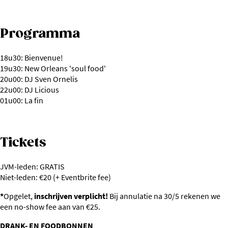
Programma
18u30: Bienvenue!
19u30: New Orleans 'soul food'
20u00: DJ Sven Ornelis
22u00: DJ Licious
01u00: La fin
Tickets
JVM-leden: GRATIS
Niet-leden: €20 (+ Eventbrite fee)
*
Opgelet,
inschrijven verplicht!
Bij annulatie na 30/5 rekenen we
een no-show fee aan van €25.
DRANK- EN FOODBONNEN