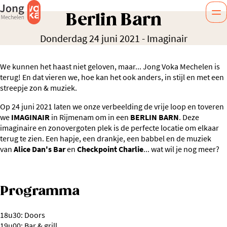
Berlin Barn
Donderdag 24 juni 2021
-
Imaginair
We kunnen het haast niet geloven, maar... Jong Voka Mechelen is
terug! En dat vieren we, hoe kan het ook anders, in stijl en met een
streepje zon & muziek.
Op 24 juni 2021 laten we onze verbeelding de vrije loop en toveren
we
IMAGINAIR
in Rijmenam om in een
BERLIN BARN
. Deze
imaginaire en zonovergoten plek is de perfecte locatie om elkaar
terug te zien. Een hapje, een drankje, een babbel en de muziek
van
Alice Dan's Bar
en
Checkpoint Charlie
... wat wil je nog meer?
Programma
18u30: Doors
19u00: Bar & grill