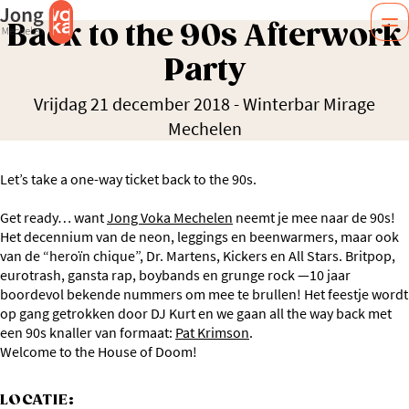
Back to the 90s Afterwork
Party
Vrijdag 21 december 2018
-
Winterbar Mirage
Mechelen
Let’s take a one-way ticket back to the 90s.
Get ready… want
Jong Voka Mechelen
neemt je mee naar de 90s!
Het decennium van de neon, leggings en beenwarmers, maar ook
van de “heroïn chique”, Dr. Martens, Kickers en All Stars. Britpop,
eurotrash, gansta rap, boybands en grunge rock —10 jaar
boordevol bekende nummers om mee te brullen! Het feestje wordt
op gang getrokken door DJ Kurt en we gaan all the way back met
een 90s knaller van formaat:
Pat Krimson
.
Welcome to the House of Doom!
LOCATIE: